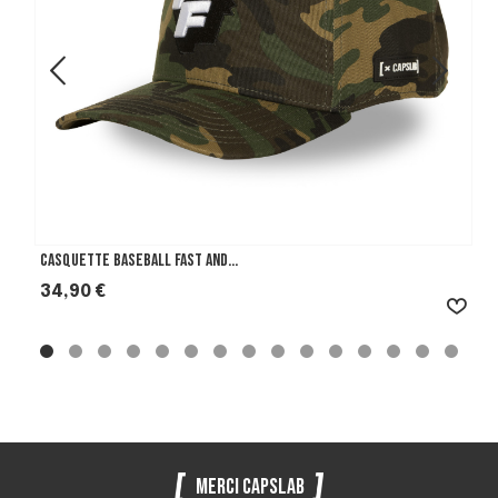
Casquette Baseball Fast And...
Prix
34,90 €
Merci Capslab