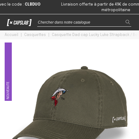
 code
:
CLBDUO
Livraison offerte à partir de 49€ de commande 
métropolitaine
Accueil
|
Casquettes
|
Casquette Dad cap Lucky Luke Strapback / Bou
NOUVEAUTE