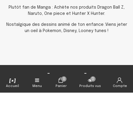
Plutôt fan de Manga : Achète nos produits Dragon Ball Z,
Naruto, One piece et Hunter X Hunter.
Nostalgique des dessins animé de ton enfance :Viens jeter
un oeil à Pokemon, Disney, Looney tunes !
Merci Capslab
0
0
Accueil
Menu
Panier
Produits vus
Compte
Produits officiels
Capslab ne vend que des produits officiels.