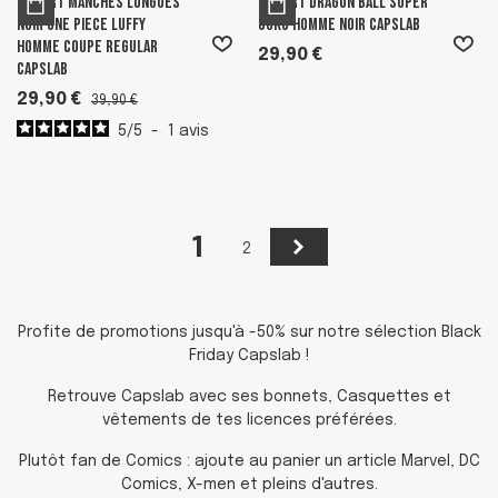
T-shirt Manches Longues
T-shirt Dragon Ball Super
Noir One Piece Luffy
Goku Homme Noir Capslab
homme coupe Regular
29,90 €
Capslab
29,90 €
39,90 €
5
/
5
-
1
avis
1
Suivant
2
Profite de promotions jusqu'à -50% sur notre sélection Black
Friday Capslab !
Retrouve Capslab avec ses bonnets, Casquettes et
vêtements de tes licences préférées.
Plutôt fan de Comics : ajoute au panier un article Marvel, DC
Comics, X-men et pleins d'autres.