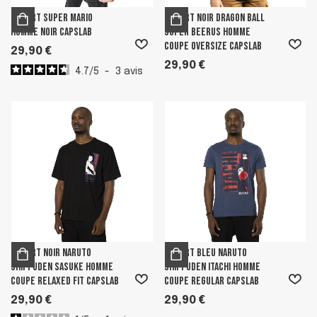
T-shirt Super Mario
T-shirt Noir Dragon Ball
Homme Noir Capslab
Super Beerus homme
coupe Oversize Capslab
29,90 €
29,90 €
4.7
/
5
-
3
avis
T-shirt Noir Naruto
T-shirt Bleu Naruto
Shippuden Sasuke Homme
Shippuden Itachi Homme
coupe Relaxed fit Capslab
coupe Regular Capslab
29,90 €
29,90 €