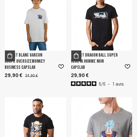
T-shirt Blanc garcon
T-shirt Dragon Ball Super
coupe OversizeMonkey
Vegeta Homme Noir
Business Capslab
Capslab
29,90 €
29,90 €
34,90 €
5
/
5
-
1
avis