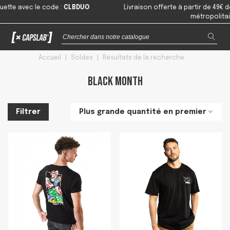
e code
:
CLBDUO
Livraison offerte à partir de 49€ de command
métropolitaine
Accueil
|
Soldes
|
Résultats de la recherche
Black Month
Plus grande quantité en premier
Filtrer