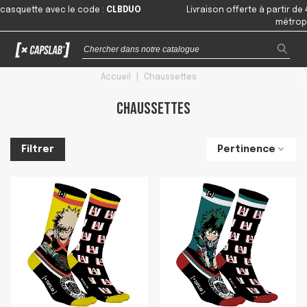
tte avec le code
:
CLBDUO
Livraison offerte à partir de 49€ d
métropolitaine
Accueil
|
Chaussettes
Chaussettes
Pertinence
Filtrer