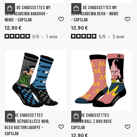
Paires de Chaussettes My
Paires de Chaussettes My
Hero Academia Bakugou -
Hero Academia Deku - Noire
Noire - Capslab
- Capslab
12,90 €
12,90 €
5
/
5
-
1
avis
5
/
5
-
3
avis
Paire de chaussettes
Paire de Chaussettes
tennis dépareillées Noir,
Dragon Ball Z Buu Rose
Bleu Gaston Lagaffe -
Capslab
Capslab
12,90 €