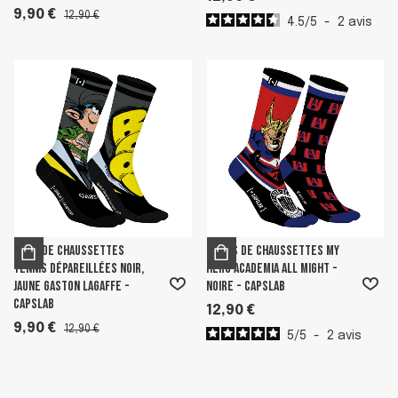
9,90 €
12,90 €
4.5
/
5
-
2
avis
Paire de chaussettes
Paires de Chaussettes My
tennis dépareillées Noir,
Hero Academia All Might -
Jaune Gaston Lagaffe -
Noire - Capslab
Capslab
12,90 €
9,90 €
12,90 €
5
/
5
-
2
avis