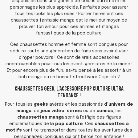
disponibles dans une gamme de coloris qui reflète les
personnages les plus appréciés. Parfaites pour assurer
tous tes looks les plus osés ! Porter fièrement ces
chaussettes fantaisie manga est le meilleur moyen de
prouver ton amour pour ces animés et mangas
fantastiques de la pop culture.
Ces chaussettes homme et femme sont conçues pour
séduire toute une génération de fans sans avoir à user
d'hyper pouvoirs ! Ce sont de vrais accessoires
incontournables pour tous les avant-gardistes de la mode !
Et pour encore plus de fun, as-tu pensé à les assortir à un
bob manga ou un bonnet streetwear Capslab ?
Chaussettes Geek, l’Accessoire Pop Culture Ultra
Tendance !
Pour tous les
geeks
avérés et les passionnés
d’univers de
manga
, de
jeux vidéo
,
séries
ou de
comics
, les
chaussettes manga
sont à l’effigie des figures
emblématiques de la
pop culture
. Ces
chaussettes à
motifs
vont te transporter dans toutes les aventures des
personnages iconiques qui ont bercé ton enfance !