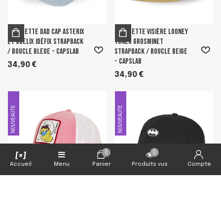
Casquette Dad cap Asterix
Casquette Visière Looney
Et Obelix Idéfix Strapback
Tunes Grosminet
/ Boucle Bleue - Capslab
Strapback / Boucle Beige
- Capslab
34,90 €
34,90 €
NOUVEAUTE
NOUVEAUTE
0
0
Accueil
Menu
Panier
Produits vus
Compte
Casquette Snapback Les
Casquette Dad cap Dc
Schtroumpfs Snapback
Comics Batman Strapback
Rose - Capslab
/ Boucle Noire - Capslab