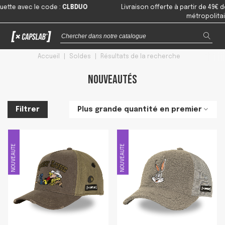
 le code
:
CLBDUO
Livraison offerte à partir de 49€ de comman
métropolitaine
Accueil
|
Soldes
|
Résultats de la recherche
Nouveautés
Plus grande quantité en premier
Filtrer
NOUVEAUTE
NOUVEAUTE