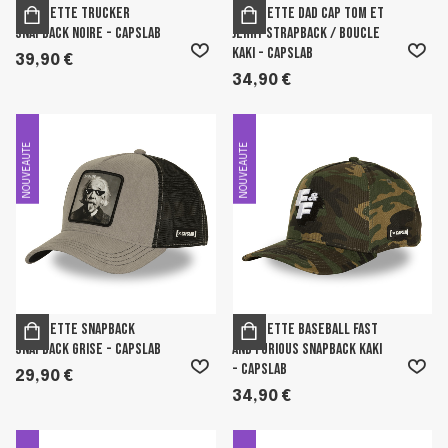
Casquette Trucker
Casquette Dad cap Tom Et
Snapback Noire - Capslab
Jerry Strapback / Boucle
Kaki - Capslab
39,90 €
34,90 €
NOUVEAUTE
NOUVEAUTE
Casquette Snapback
Casquette Baseball Fast
Snapback Grise - Capslab
And Furious Snapback Kaki
- Capslab
29,90 €
34,90 €