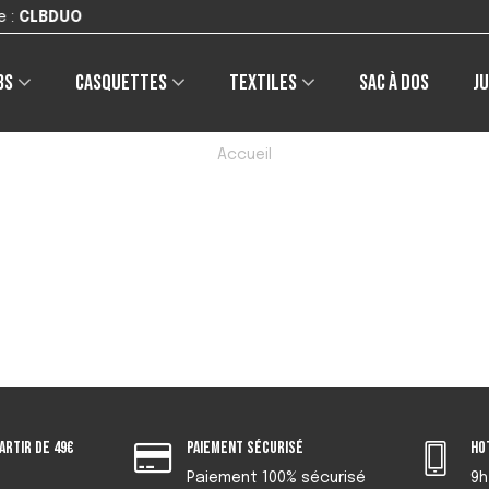
bs
Casquettes
Textiles
Sac à dos
Ju
Accueil
artir de 49€
Paiement sécurisé
Ho
Paiement 100% sécurisé
9h