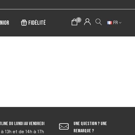
Livraison offerte à
0
nior
Fidélité
FR
tline du lundi au vendredi
Une question ? Une
remarque ?
 à 13h et de 14h à 17h