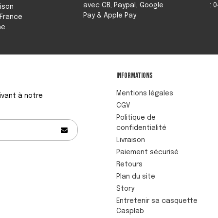
avec CB, Paypal, Google
: 
aison
Pay & Apple Pay
 France
e.
Informations
Mentions légales
ivant à notre
CGV
Politique de
confidentialité
Livraison
Paiement sécurisé
Retours
Plan du site
Story
Entretenir sa casquette
Casplab