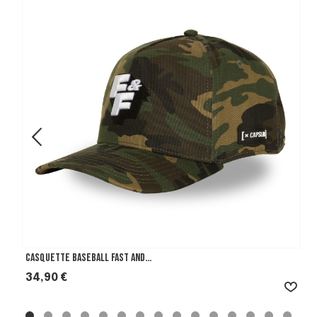
Casquette Baseball Fast And...
Prix
34,90 €