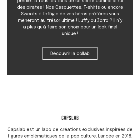
permet à tous les fans de se sentir comme le roi
des pirates ! Nos Casquettes, T-shirts ou encore
Sweats à l’effigie de vos héros préférés vous
mèneront au trésor ultime ! Luffy ou Zorro ? Il n’y
a plus qu’à faire son choix pour un look final
unique !
Découvrir la collab
Capslab
Capslab est un labo de créations exclusives inspirées de
figures emblématiques de la pop culture. Lancée en 2018,