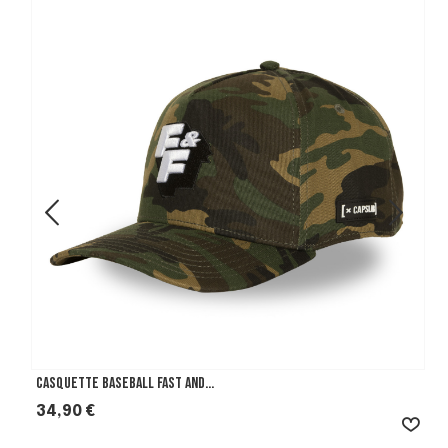
Casquette Baseball Fast And...
Prix
34,90 €