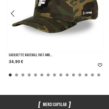
Casquette Baseball Fast And...
Prix
34,90 €
Merci Capslab