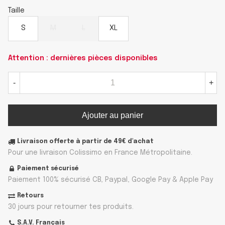
Taille
S
M
L
XL
Attention : dernières pièces disponibles
-
+
Ajouter au panier
Livraison offerte à partir de 49€ d'achat
Pour une livraison Colissimo en France Métropolitaine.
Paiement sécurisé
Paiement 100% sécurisé CB, Paypal, Google Pay & Apple Pay
Retours
30 jours pour retourner tes produits.
S.A.V. Français