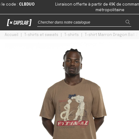
ode
:
CLBDUO
Livraison offerte à partir de 49€ de commande en
métropolitaine
Accueil
|
T-shirts et sweats
|
T-shirts
|
T-shirt Marron Dragon Ball 