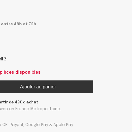
 entre 48h et 72h
ll Z
 pièces disponibles
Ajouter au panier
artir de 49€ d'achat
ssimo en France Métropolitaine.
 CB, Paypal, Google Pay & Apple Pay