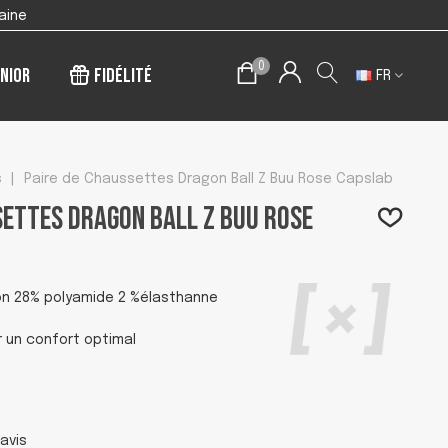
aine
0
nior
Fidélité
FR
s
|
Paire de Chaussettes Dragon Ball Z Buu Rose Capslab
settes Dragon Ball Z Buu Rose
on 28% polyamide 2 %élasthanne
r un confort optimal
avis