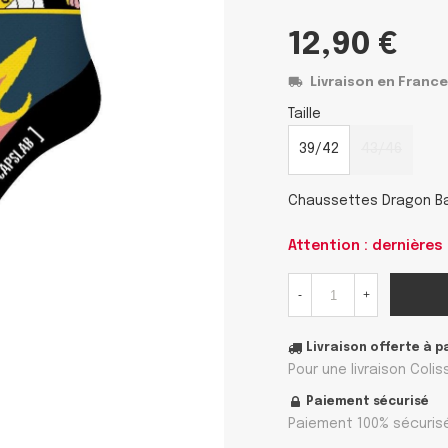
12,90 €
Livraison en France
Taille
39/42
43/46
Chaussettes Dragon Ba
Attention : dernières
-
+
Livraison offerte à p
Pour une livraison Coli
Paiement sécurisé
Paiement 100% sécurisé