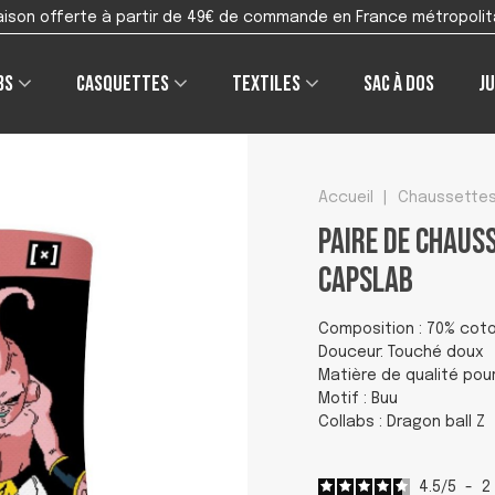
raison offerte à partir de 49€ de commande en France métropolit
bs
Casquettes
Textiles
Sac à dos
Ju
Accueil
|
Chaussette
Paire de Chaus
Capslab
Composition : 70% cot
Douceur: Touché doux
Matière de qualité pou
Motif : Buu
Collabs : Dragon ball Z
4.5
/
5
-
2