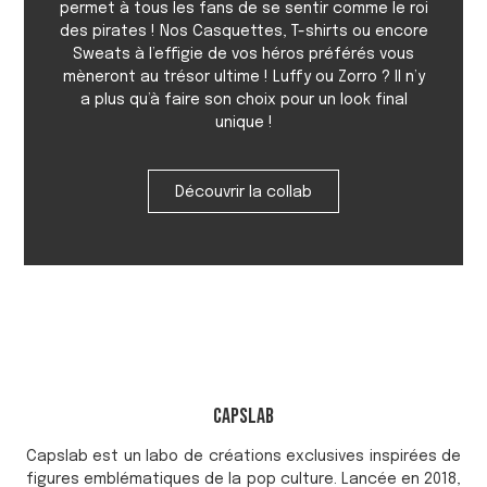
permet à tous les fans de se sentir comme le roi
des pirates ! Nos Casquettes, T-shirts ou encore
Sweats à l’effigie de vos héros préférés vous
mèneront au trésor ultime ! Luffy ou Zorro ? Il n’y
a plus qu’à faire son choix pour un look final
unique !
Découvrir la collab
Capslab
Capslab est un labo de créations exclusives inspirées de
figures emblématiques de la pop culture. Lancée en 2018,