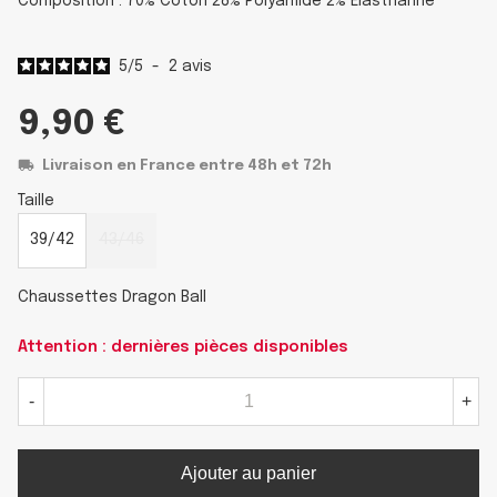
Composition : 70% Coton 28% Polyamide 2% Elasthanne
5
/
5
-
2
avis
9,90 €
Livraison en France entre 48h et 72h
Taille
39/42
43/46
Chaussettes Dragon Ball
Attention : dernières pièces disponibles
-
+
Ajouter au panier