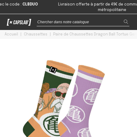
code
:
CLBDUO
Livraison offerte à partir de 49€ de commande e
métropolitaine
Accueil
|
Chaussettes
|
Paire de Chaussettes Dragon Ball Tortue Gen