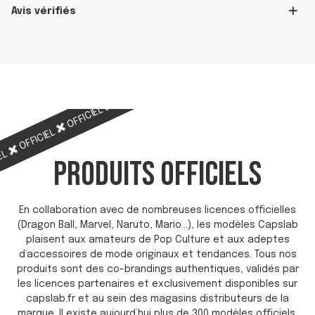
Avis vérifiés
OFFICIEL
OFFICIEL
OFFICIEL
OFFICIEL
OFFICIEL
IEL
PRODUITS OFFICIELS
En collaboration avec de nombreuses licences officielles
(Dragon Ball, Marvel, Naruto, Mario…), les modèles Capslab
plaisent aux amateurs de Pop Culture et aux adeptes
d’accessoires de mode originaux et tendances. Tous nos
produits sont des co-brandings authentiques, validés par
les licences partenaires et exclusivement disponibles sur
capslab.fr et au sein des magasins distributeurs de la
marque. Il existe aujourd’hui plus de 300 modèles officiels,