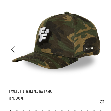
Casquette Baseball Fast And...
Prix
34,90 €