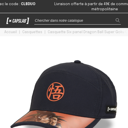
e code
:
CLBDUO
Livraison offerte à partir de 49€ de commande
métropolitaine
Accueil
|
Casquettes
|
Casquette Six panel Dragon Ball Super Goku Cl