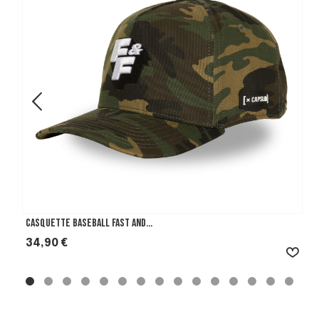
Casquette Baseball Fast And...
Prix
34,90 €