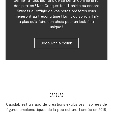
permet à tous les fans de se sentir comme le roi
des pirates ! Nos Casquettes, T-shirts ou encore
Sweats à l’effigie de vos héros préférés vous
mèneront au trésor ultime ! Luffy ou Zorro ? Il n’y
a plus qu’à faire son choix pour un look final
unique !
Découvrir la collab
Capslab
Capslab est un labo de créations exclusives inspirées de
figures emblématiques de la pop culture. Lancée en 2018,