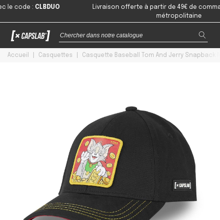
code
:
CLBDUO
Livraison offerte à partir de 49€ de commande e
métropolitaine
Accueil
|
Casquettes
|
Casquette Baseball Tom And Jerry Snapback 