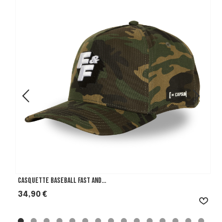
Casquette Baseball Fast And...
Prix
34,90 €