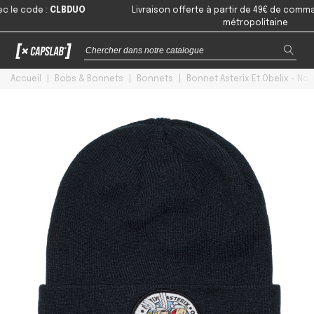
code
:
CLBDUO
Livraison offerte à partir de 49€ de commande 
métropolitaine
Accueil
|
Bobs & Bonnets
|
Bonnets
|
Bonnet Asterix Et Obelix - Noi