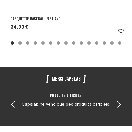
Casquette Baseball Fast And...
Prix
34,90 €
Merci Capslab
Produits officiels
Capslab ne vend que des produits officiels.