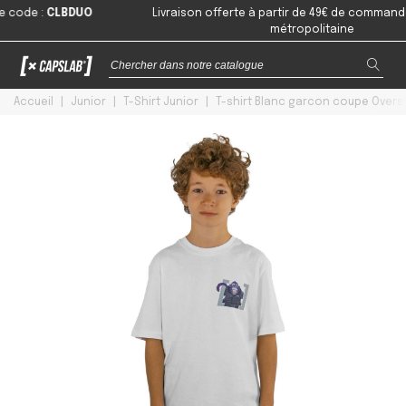
de
:
CLBDUO
Livraison offerte à partir de 49€ de commande en 
métropolitaine
Accueil
|
Junior
|
T-Shirt Junior
|
T-shirt Blanc garcon coupe Over