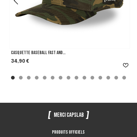
Casquette Baseball Fast And...
Prix
34,90 €
Merci Capslab
Produits officiels