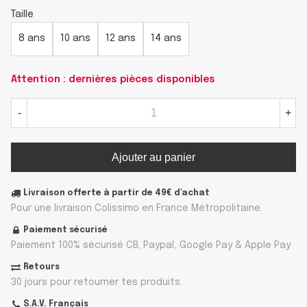
Taille
8 ans
10 ans
12 ans
14 ans
Attention : dernières pièces disponibles
-
+
Ajouter au panier
Livraison offerte à partir de 49€ d'achat
Pour une livraison Colissimo en France Métropolitaine.
Paiement sécurisé
Paiement 100% sécurisé CB, Paypal, Google Pay & Apple Pay
Retours
30 jours pour retourner tes produits.
S.A.V. Français