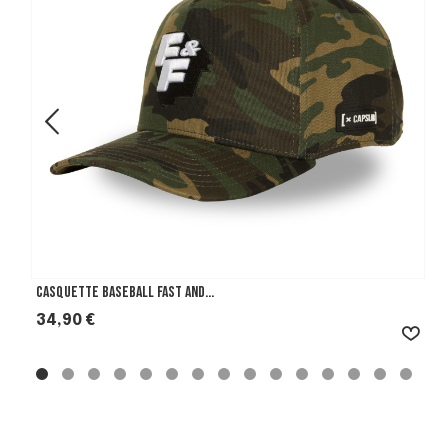
Casquette Baseball Fast And...
Prix
34,90 €