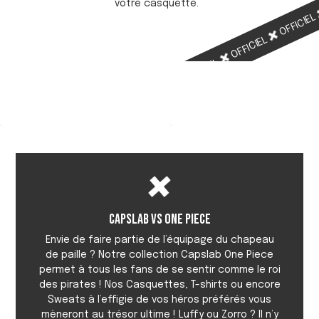
votre casquette.
OFFICIE
OFFICIEL
OFFICIEL
OFFICIEL
Capslab vs One Piece
Envie de faire partie de l’équipage du chapeau
de paille ? Notre collection Capslab One Piece
permet à tous les fans de se sentir comme le roi
des pirates ! Nos Casquettes, T-shirts ou encore
Sweats à l’effigie de vos héros préférés vous
mèneront au trésor ultime ! Luffy ou Zorro ? Il n’y