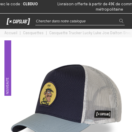
e code
:
CLBDUO
Livraison offerte à partir de 49€ de command
métropolitaine
Accueil
|
Casquettes
|
Casquette Trucker Lucky Luke Joe Dalton Sna
NOUVEAUTE