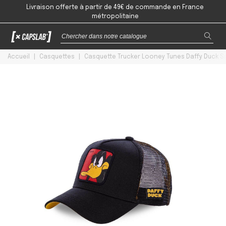
Livraison offerte à partir de 49€ de commande en France
métropolitaine
Accueil
|
Casquettes
|
Casquette Trucker Looney Tunes Daffy Duck 