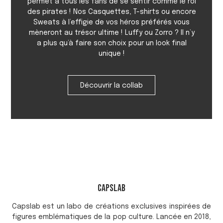
permet à tous les fans de se sentir comme le roi
des pirates ! Nos Casquettes, T-shirts ou encore
Sweats à l’effigie de vos héros préférés vous
mèneront au trésor ultime ! Luffy ou Zorro ? Il n’y
a plus qu’à faire son choix pour un look final
unique !
Découvrir la collab
Capslab
Capslab est un labo de créations exclusives inspirées de
figures emblématiques de la pop culture. Lancée en 2018,