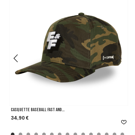
Casquette Baseball Fast And...
Prix
34,90 €