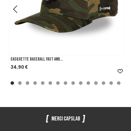
Casquette Baseball Fast And...
Prix
34,90 €
Merci Capslab