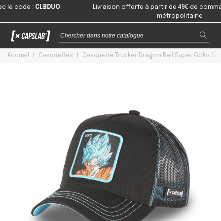
code
:
CLBDUO
Livraison offerte à partir de 49€ de commande 
métropolitaine
Accueil
|
Casquettes
|
Casquette Trucker Dragon Ball Super Goku Sn