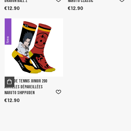
Dragon Ball Z
Naruto Classic
€12.90
€12.90
New
Paire de Tennis junior 200
aiguilles dépareillées
Naruto Shippuden
€12.90