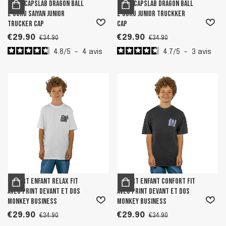
Boy's Capslab Dragon Ball
Boy's Capslab Dragon Ball
Z Goku Saiyan Junior
Z Goku Junior Truckker
Trucker Cap
Cap
€29.90
€29.90
€34.90
€34.90
4.8
/
5
-
4
avis
4.7
/
5
-
3
avis
T-shirt enfant relax fit
T-shirt enfant confort fit
avec print devant et dos
avec print devant et dos
Monkey Business
Monkey Business
€29.90
€29.90
€34.90
€34.90