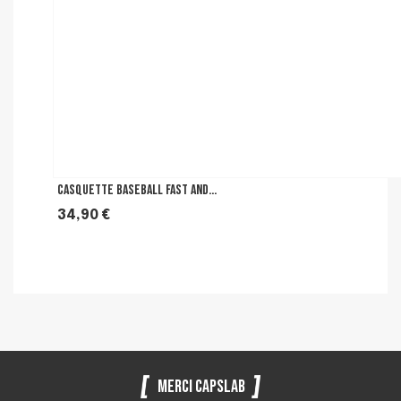
Casquette Baseball Fast And...
Prix
34,90 €
Merci Capslab